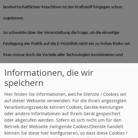
landwirtschaftlichen Maschinen ist der Kraftstoff hingegen schon
zugelassen.
So schwebte über der Veranstaltung die Frage, ob die einseitige
Festlegung der Politik auf die E-Mobilität nicht ein zu hohes Risiko sei.
Man müsse doch die Vorteile aller Technologien kombinieren und
sinnvoll einsetzen, um das Klima möglichst effektiv und
Informationen, die wir
schnellstmöglich zu retten.
speichern
In seinem Schlusswort dankte Tim-Luka Schwab dem Referenten für
Hier finden Sie Informationen, welche Dienste / Cookies wir
auf dieser Webseite verwenden. Für die Ihnen angezeigten
die aufschlussreichen Informationen. Man brauche jetzt dringend
Verarbeitungszwecke können Cookies, Geräte-Kennungen
oder andere Informationen auf Ihrem Gerät gespeichert
Veränderung in der Klimapolitik. Die schrecklichen Unwetter in
oder abgerufen werden. Sofern es sich nicht um für den
Deutschland seien auch eine Folge des Klimawandels. Man müsse jetzt
Betrieb der Webseite zwingende Cookies/Dienste handelt
können Sie diese hier konfigurieren, so dass diese Cookies /
schnell und entschlossen handeln, um das Klima, Menschenleben und