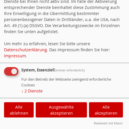
Dienste bei Ihnen nicht aktiv sind. Im Falle der Aktivierung
entsprechender Dienste beinhaltet diese Zustimmung auch
die natürlichen Lebensgrundlagen zu retten.
Ihre Einwilligung in die Übermittlung bestimmter
personenbezogener Daten in Drittländer, u.a. die USA, nach
Das Foto zeigt von links Tino Preuß, Tim-Luka Schwab und Roland
Art. 49 (1) (a) DSGVO. Die Verarbeitungszwecke im Einzelnen
finden Sie unten aufgelistet.
Weissert.
Um mehr zu erfahren, lesen Sie bitte unsere
Datenschutzerklärung
. Das Impressum finden Sie hier:
Impressum
.
Bericht Hans-Georg Zenker
«
Tim Schwab auf dem Murrhardter
System, Essenziell
(immer erforderlich)
Wochenmarkt und bei Fa. Schäf
Für den Betrieb der Webseite zwingend erforderliche
Cookies
Vortrag Synthetische Kraftstoffe
»
↓
2
Dienste
Alle
Ausgewählte
Alle
Cookie-Manager
|
Datenschutzerklärung
|
ablehnen
akzeptieren
akzeptieren
Impressum
Realisiert mit Klaro!