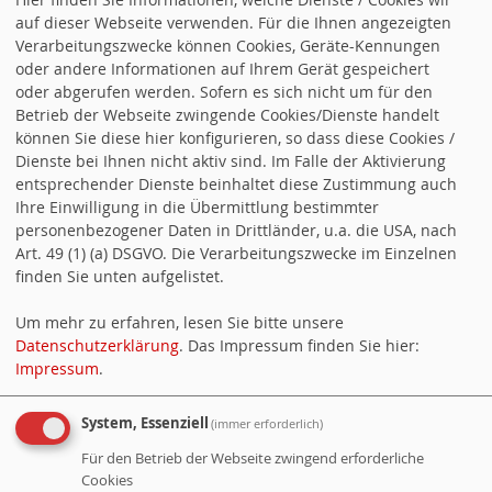
auf dieser Webseite verwenden. Für die Ihnen angezeigten
Verarbeitungszwecke können Cookies, Geräte-Kennungen
oder andere Informationen auf Ihrem Gerät gespeichert
oder abgerufen werden. Sofern es sich nicht um für den
Betrieb der Webseite zwingende Cookies/Dienste handelt
können Sie diese hier konfigurieren, so dass diese Cookies /
Dienste bei Ihnen nicht aktiv sind. Im Falle der Aktivierung
entsprechender Dienste beinhaltet diese Zustimmung auch
Ihre Einwilligung in die Übermittlung bestimmter
personenbezogener Daten in Drittländer, u.a. die USA, nach
Art. 49 (1) (a) DSGVO. Die Verarbeitungszwecke im Einzelnen
finden Sie unten aufgelistet.
9999999999: DIE SEITE WURDE
NICHT GEFUNDEN.
Um mehr zu erfahren, lesen Sie bitte unsere
Datenschutzerklärung
. Das Impressum finden Sie hier:
Die angefragte Seite ist auf unserem
Impressum
.
Server nicht vorhanden. Eventuell sind
System, Essenziell
(immer erforderlich)
die Textabschnitte vorübergehend auf
Für den Betrieb der Webseite zwingend erforderliche
Entwurf gestellt.
Cookies